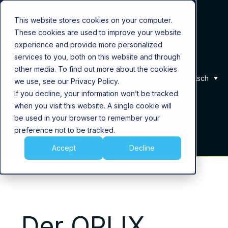
This website stores cookies on your computer.
These cookies are used to improve your website
Produkt
experience and provide more personalized
services to you, both on this website and through
Lösungen
other media. To find out more about the cookies
Deutsch
we use, see our Privacy Policy.
Über uns
If you decline, your information won’t be tracked
when you visit this website. A single cookie will
Karriere
be used in your browser to remember your
preference not to be tracked.
Insights
Accept
Decline
Der QPLIX